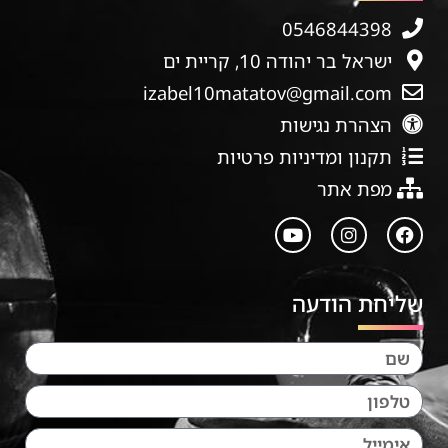
0546844398
ישראל בר יהודה 10, קריית ים
izabel10matatov@gmail.com
הצהרת נגישות
תקנון ומדיניות פרטיות
מפת אתר
שליחת הודעה