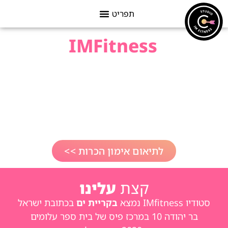
סטודיו
IMFitness
בקרית
ים
הבית שלך לאימונים
(גם אם את שונאת ספורט או שלא התאמנת
מעולם)
לתיאום אימון הכרות >>
קצת
עלינו
סטודיו IMfitness נמצא
בקריית ים
בכתובת ישראל
בר יהודה 10 במרכז פיס של בית ספר עלומים